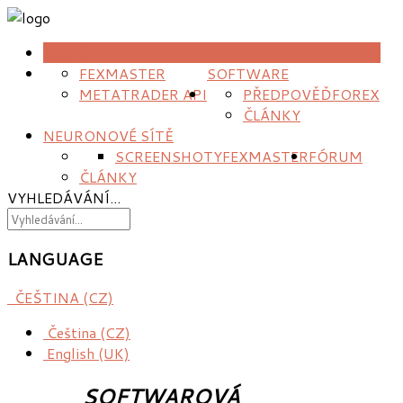
DOMŮ
FEXMASTER
SOFTWARE
METATRADER API
PŘEDPOVĚĎ
FOREX
ČLÁNKY
NEURONOVÉ SÍTĚ
SCREENSHOTY
FEXMASTER
FÓRUM
ČLÁNKY
VYHLEDÁVÁNÍ...
LANGUAGE
ČEŠTINA (CZ)
Čeština (CZ)
English (UK)
SOFTWAROVÁ