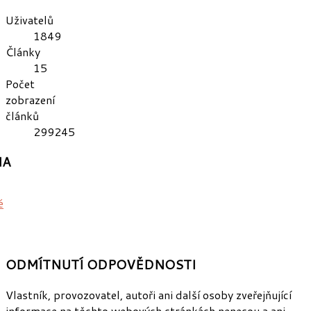
Uživatelů
1849
Články
15
Počet
zobrazení
článků
299245
MA
ODMÍTNUTÍ
ODPOVĚDNOSTI
Vlastník, provozovatel, autoři ani další osoby zveřejňující
informace na těchto webových stránkách nenesou a ani