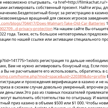
невозможно отыгрывать. <a href=http://filmkachat.ru/>
изами активировать собственный презент. Найти игры, д
начению.Бездепозитный бонус за регистрацию в казино
безвозмездных вращений для свежих игроков заведения,
com/blogs/704417/Does-Walmart-Take-Old-Car-Batteries
1
02709...d-privacy-protection
На нашем сайте Вы отыщите
022 года. Также, есть большое неповторимых предложе
трации по нашей ссылке или активации специального пр
hp?tid=141775>1xslots регистрация то дальше необходим
 акк, Вам не нужно активировать бонусный код. Если по
а Вы не расчитываете его использовать, обратитесь в с
smg.com/home.php?mod=space&uid=220389&do=profile
егистрации и прохождения верификации в казино и не н
 приза в схожем случае довольно умеренный, впрочем 
и деньгами.Это раз из главных показателей привлекате
могут выполнить обстоятельства по отыгрышу. И малов
ный приз казино в объеме $500 или $1 000. Чтобы нов