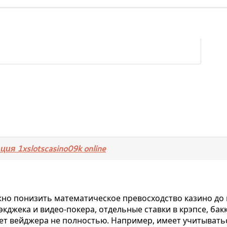
ция 1xslotscasino09k online
жно понизить математическое превосходство казино до
экджека и видео-покера, отдельные ставки в крэпсе, ба
зачет вейджера не полностью. Например, имеет учитывать