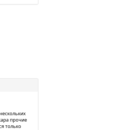
 нескольких
ккара прочие
ся только