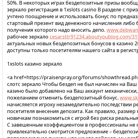
50%. В некоторых играх бездепозитные призы вообще 
зеркало регистрация в 1xslots casino В разделе с пр
учтено поощрение и использовать бонус по предназ
стартовый презент вид денежного начисления либо 
получения которого надо вносить депо.
www.debwan.
рабочее зеркало
cesarsttr91234.aboutyoublog.com/319
актуальных новых бездепозитных бонусов в казино 2
доступны только посетителям нашего сайта в регис
1xslots казино зеркало
<a href=https://praisenpray.org/forums/showthread.p
слотс зеркало Чтобы бездеп не был начислен на Ваш
казино было добавлено на Ваш аккаунт механически, 
пожеланием отменить бездепозитный бонус.
www.sk
начисляется игроку незамедлительно последствии р
посетителя внесения депозита. Как правило, размер
новичкам познакомиться с игрой без риска реальным
С завешенным коэффициентом в профессионалы не с
привлекательно смотрится предложение – бездепозит