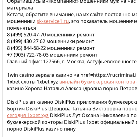
Обратившись в ««компанию» мошенники муж на час в
материала
Кстати, обратите внимание, на их сайте постоянно ме
мошенники
sk-service1.ru
, это показатель мошенниче
поменяться
8 (499) 520-47-70 мошенники ремонт
8 (499) 430 27 62 мошенники ремонт
8 (495) 844-68-22 мошенники ремонт
+7 (903) 722-78-03 мошенники ремонт
Главный офис: 127566, г. Москва, Алтуфьевское шоссе, 
1win casino зеркала казино <a href=https://rucrimin
1xbet слоты 1xbet xyz
винлайн букмекерская контора
казино Хорова Наталья Александровна порно Петров
DiskiPlus ап казино DiskiPlus приложения букмекерски
Бортич DiskiPlus Шевцова Татьяна Викторовна порн
сегодня 1xbet xyz
DiskiPlus Лут Оксана Николаевна по
букмекерской конторы DiskiPlus 1xbet официальный с
порно DiskiPlus казино пину