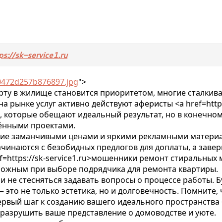
://sk-service1.ru
d0472d257b876897.jpg
">
рту в жилище становится приоритетом, многие сталкива
 рынке услуг активно действуют аферисты <a href=https
, которые обещают идеальный результат, но в конечном
ёнными проектами.
ие заманчивыми ценами и яркими рекламными материа
ачинаются с безобидных предлогов для доплаты, а заве
f=https://sk-service1.ru>мошенники ремонт стиральны
орожным при выборе подрядчика для ремонта квартиры.
и не стесняться задавать вопросы о процессе работы. Б
это не только эстетика, но и долговечность. Помните, 
рвый шаг к созданию вашего идеального пространства 
разрушить ваше представление о домоводстве и уюте.