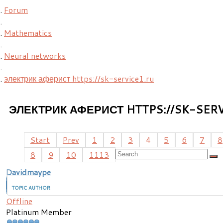
Forum
Mathematics
Neural networks
электрик аферист https://sk-service1.ru
ЭЛЕКТРИК АФЕРИСТ HTTPS://SK-SERV
Start
Prev
1
2
3
4
5
6
7
8
8
9
10
1113
Davidmaype
TOPIC AUTHOR
Offline
Platinum Member