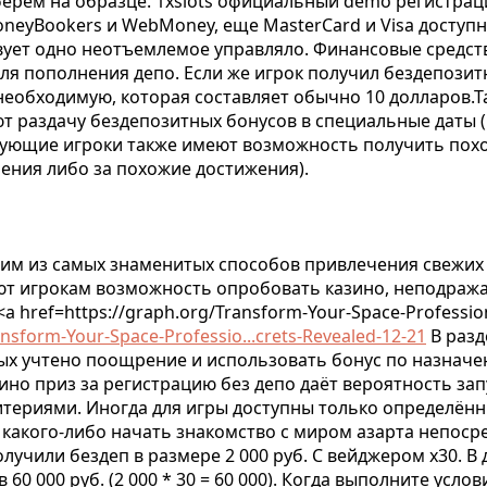
ерём на образце. 1xslots официальный demo регистраци
oneyBookers и WebMoney, еще MasterCard и Visa доступн
вует одно неотъемлемое управляло. Финансовые средст
 для пополнения депо. Если же игрок получил бездепоз
необходимую, которая составляет обычно 10 долларов.Т
 раздачу бездепозитных бонусов в специальные даты (
ствующие игроки также имеют возможность получить пох
чения либо за похожие достижения).
им из самых знаменитых способов привлечения свежих 
яют игрокам возможность опробовать казино, неподраж
a href=https://graph.org/Transform-Your-Space-Professio
nsform-Your-Space-Professio...crets-Revealed-12-21
В разд
рых учтено поощрение и использовать бонус по назначе
зино приз за регистрацию без депо даёт вероятность за
итериями. Иногда для игры доступны только определён
, какого-либо начать знакомство с миром азарта непоср
лучили бездеп в размере 2 000 руб. С вейджером х30. В
60 000 руб. (2 000 * 30 = 60 000). Когда выполните услов