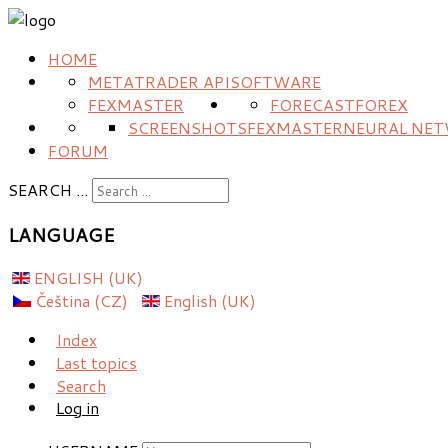
HOME
METATRADER API
SOFTWARE
FEXMASTER
FORECAST
FOREX
SCREENSHOTS
FEXMASTER
NEURAL NE
FORUM
SEARCH ...
LANGUAGE
ENGLISH (UK)
Čeština (CZ)
English (UK)
Index
Last topics
Search
Log in