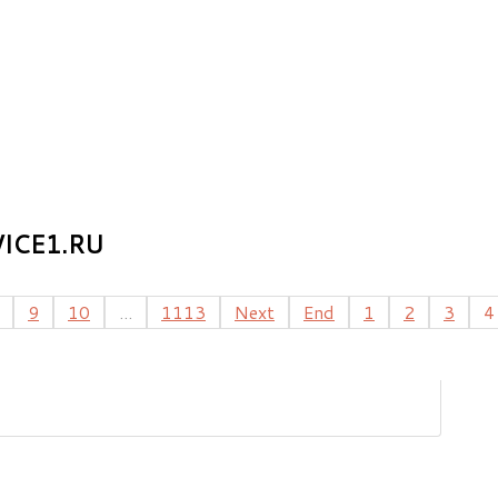
ICE1.RU
9
10
...
1113
Next
End
1
2
3
4