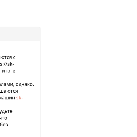
ются с
://sk-
 итоге
лами, однако,
ршаются
х машин
sk-
удьте
что
без