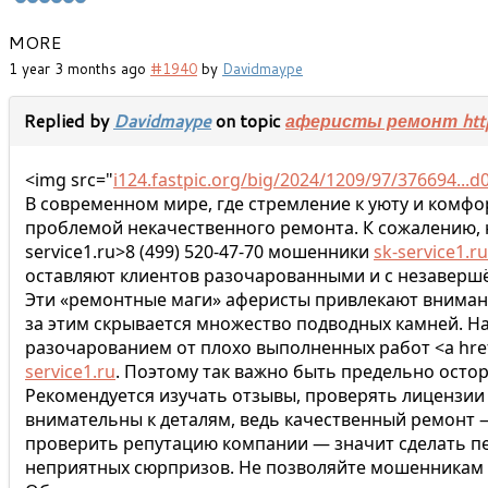
MORE
1 year 3 months ago
#1940
by
Davidmaype
Replied by
Davidmaype
on topic
аферисты ремонт https
<img src="
i124.fastpic.org/big/2024/1209/97/376694...
В современном мире, где стремление к уюту и комфо
проблемой некачественного ремонта. К сожалению, на
service1.ru>8 (499) 520-47-70 мошенники
sk-service1.ru
оставляют клиентов разочарованными и с незаверш
Эти «ремонтные маги» аферисты привлекают вниман
за этим скрывается множество подводных камней. Н
разочарованием от плохо выполненных работ <a hre
service1.ru
. Поэтому так важно быть предельно ост
Рекомендуется изучать отзывы, проверять лицензии 
внимательны к деталям, ведь качественный ремонт — 
проверить репутацию компании — значит сделать пе
неприятных сюрпризов. Не позволяйте мошенникам 