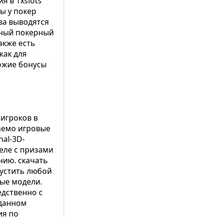
я в 1xslots
ы у покер
ва выводятся
итный покерный
акже есть
как для
ожие бонусы
игроков в
аемо игровые
nal-3D-
еле с призами
нию. скачать
пустить любой
ные модели.
едственно с
 данном
ия по