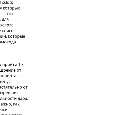
1xslots
ля которых
 — это
 для
хслотс
 список
ний, которые
омокода.
о пройти 1 х
ощрение от
аппорта с
Бонус
астятельно от
разрешает
льности дара.
ажно, как
ички