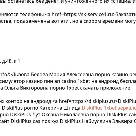
ы останетесь без денег, и уничтоженного их «специал
няются телефоны <a href=https://sk-service1.ru>Заказат
ства, пока замечены вот эти , но в скором времени могу
д.48, к.1
al.info/>Львова-Белова Мария Алексеевна порно казино р
симулятор казино пин ап casino 1xbet на андроид беспл
а Ольга Викторовна порно 1xbet скачать приложение
х контор на андроид <a href=https://diskiplus.ru>DiskiPl
о DiskiPlus porno Катерина Шпица
DiskiPlus 1xbet зеркал
рно DiskiPlus Лут Оксана Николаевна порно DiskiPlus са
айт DiskiPlus casinos xyz DiskiPlus Набиуллина Эльвира