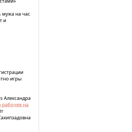
истами»
ь мужа на час
т и
егистрации
атно игры
us Александра
о рабочее на
йт
 Сахипзадовна