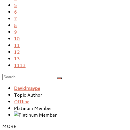
5
6
7
8
9
10
11
12
13
1113
Davidmaype
Topic Author
Offline
Platinum Member
MORE