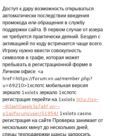
Доступ к дару возможность открываться
автоматически последствии введения
промокода или обращения в службу
поддержки сайта. В первом случае от юзера
не требуется практически деяний. Бездеп с
активацией по коду встречается чаще всего.
Игроку нужно ввести совокупность
символов в графе, которая может
пребывать в регистрационной форме в
Личном офисе. <a
href=https://forum.vn.ua/member.php?
u=69210>1хслотс мобильная версия
зеркало 1xslots зеркало 1хслотс
регистрация перейти на 1xslots
http://xn-
-80aeh5aeeb3a7a4f.xn--
p1ai/forum/user/51954/
1xslots casino
регистрация на сайте Проверка занимает от
нескольких минут до нескольких дней,
спецы техподдержки шансы запросить