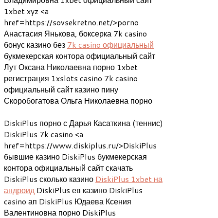
1xbet xyz <a
href=https://sovsekretno.net/>porno
Анастасия Янькова, боксерка 7k casino
бонус казино без
7k casino официальный
букмекерская контора официальный сайт
Лут Оксана Николаевна порно 1xbet
регистрация 1xslots casino 7k casino
официальный сайт казино пину
Скоробогатова Ольга Николаевна порно
DiskiPlus порно с Дарья Касаткина (теннис)
DiskiPlus 7k casino <a
href=https://www.diskiplus.ru/>DiskiPlus
бывшие казино DiskiPlus букмекерская
контора официальный сайт скачать
DiskiPlus сколько казино
DiskiPlus 1xbet на
андроид
DiskiPlus ев казино DiskiPlus
casino ап DiskiPlus Юдаева Ксения
Валентиновна порно DiskiPlus