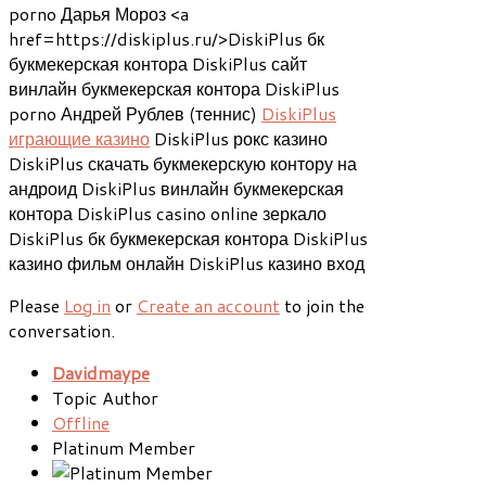
porno Дарья Мороз <a
href=https://diskiplus.ru/>DiskiPlus бк
букмекерская контора DiskiPlus сайт
винлайн букмекерская контора DiskiPlus
porno Андрей Рублев (теннис)
DiskiPlus
играющие казино
DiskiPlus рокс казино
DiskiPlus скачать букмекерскую контору на
андроид DiskiPlus винлайн букмекерская
контора DiskiPlus casino online зеркало
DiskiPlus бк букмекерская контора DiskiPlus
казино фильм онлайн DiskiPlus казино вход
Please
Log in
or
Create an account
to join the
conversation.
Davidmaype
Topic Author
Offline
Platinum Member