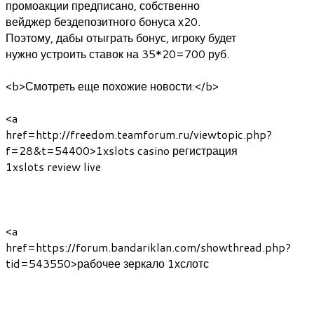
промоакции предписано, собственно
вейджер бездепозитного бонуса х20.
Поэтому, дабы отыграть бонус, игроку будет
нужно устроить ставок на 35*20=700 руб.
<b>Смотреть еще похожие новости:</b>
<a
href=http://freedom.teamforum.ru/viewtopic.php?
f=28&t=54400>1xslots casino регистрация
1xslots review live
<a
href=https://forum.bandariklan.com/showthread.php?
tid=543550>рабочее зеркало 1хслотс