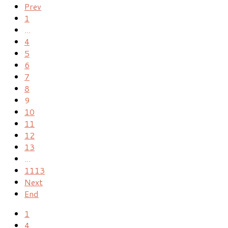
Prev
1
...
4
5
6
7
8
9
10
11
12
13
...
1113
Next
End
1
4