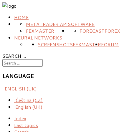
HOME
METATRADER API
SOFTWARE
FEXMASTER
FORECAST
FOREX
NEURAL NETWORKS
SCREENSHOTS
FEXMASTER
FORUM
SEARCH ...
LANGUAGE
ENGLISH (UK)
Čeština (CZ)
English (UK)
Index
Last topics
Search