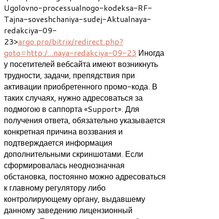
Ugolovno-processualnogo-kodeksa-RF-
Tajna-soveshchaniya-sudej-Aktualnaya-
redakciya-09-
23>
argo.pro/bitrix/redirect.php?
goto=http:/...naya-redakciya-09-23
Иногда
у посетителей вебсайта имеют возникнуть
трудности, задачи, препядствия при
активации приобретенного промо-кода. В
таких случаях, нужно адресоваться за
подмогою в саппорта «Support». Для
получения ответа, обязательно указывается
конкретная причина воззвания и
подтверждается информация
дополнительными скриншотами. Если
сформировалась неоднозначная
обстановка, постоянно можно адресоваться
к главному регулятору либо
контролирующему органу, выдавшему
данному заведению лицензионный