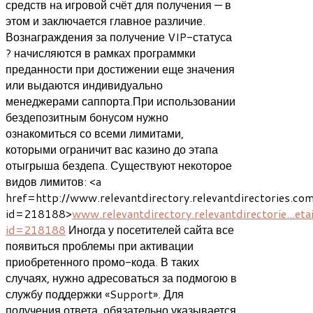
средств на игровой счёт для получения — в
этом и заключается главное различие.
Вознаграждения за получение VIP-статуса
? начисляются в рамках программки
преданности при достижении еще значения
или выдаются индивидуально
менеджерами саппорта.При использовании
бездепозитным бонусом нужно
ознакомиться со всеми лимитами,
которыми ограничит вас казино до этапа
отыгрыша бездепа. Существуют некоторое
видов лимитов: <a
href=http://www.relevantdirectory.relevantdirectories.com
id=218188>
www.relevantdirectory.relevantdirectorie...eta
id=218188
Иногда у посетителей сайта все
появиться проблемы при активации
приобретенного промо-кода. В таких
случаях, нужно адресоваться за подмогою в
службу поддержки «Support». Для
получения ответа, обязательно указывается