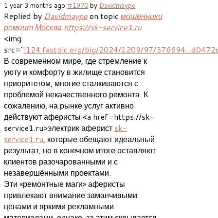
1 year 3 months ago
#1970
by
Davidmaype
Replied by
Davidmaype
on topic
мошенники
ремонт Москва https://sk-service1.ru
<img
src="
i124.fastpic.org/big/2024/1209/97/376694...d047
В современном мире, где стремление к
уюту и комфорту в жилище становится
приоритетом, многие сталкиваются с
проблемой некачественного ремонта. К
сожалению, на рынке услуг активно
действуют аферисты <a href=https://sk-
service1.ru>электрик аферист
sk-
service1.ru
, которые обещают идеальный
результат, но в конечном итоге оставляют
клиентов разочарованными и с
незавершёнными проектами.
Эти «ремонтные маги» аферисты
привлекают внимание заманчивыми
ценами и яркими рекламными
материалами, однако, за этим скрывается