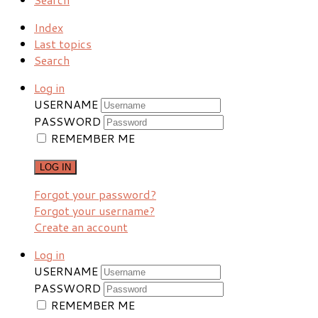
Index
Last topics
Search
Log in
USERNAME
PASSWORD
REMEMBER ME
LOG IN
Forgot your password?
Forgot your username?
Create an account
Log in
USERNAME
PASSWORD
REMEMBER ME