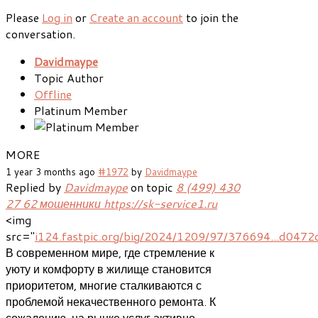
Please
Log in
or
Create an account
to join the
conversation.
Davidmaype
Topic Author
Offline
Platinum Member
MORE
1 year 3 months ago
#1972
by
Davidmaype
Replied by
Davidmaype
on topic
8 (499) 430
27 62 мошенники https://sk-service1.ru
<img
src="
i124.fastpic.org/big/2024/1209/97/376694...d047
В современном мире, где стремление к
уюту и комфорту в жилище становится
приоритетом, многие сталкиваются с
проблемой некачественного ремонта. К
сожалению, на рынке услуг активно